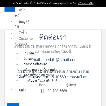
สมัครสมาชิกเพื่อรับสิทธิพิเศษ ส่วนลดสูงสุดกว่า 70%
สมัครสมาชิก
หน้า
หลัก
ข้อมูลผู้
ใช้
สั่งซื้อ
ติดต่อเรา
Customer
Support
หากมีข้อสงสัย สามารถติดต่อเราโดยการส่งแบบฟอร์ม
หรือช่องทางอื่นๆ ได้ดังนี้
เกี่ยวกับเรา
ติดต่อเรา
E-mail : ibed.th@gmail.com
วิธีการสั่งซื้อสินค้า
นโยบายความเป็นส่วนตัว
111/2 หมู่ที่ 10 ตำบลบางบ่อ อำเภอบางบ่อ
คำถามที่พบบ่อย (faqs)
จังหวัดสมุทรปราการ 10560 ประเทศไทย
การรับประกันและคืนสินค้า
ibed
@ibed
login
02-708-6689