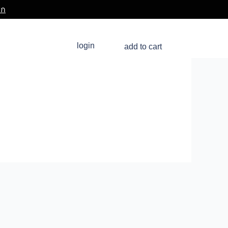
ิก
ว
login
add to cart