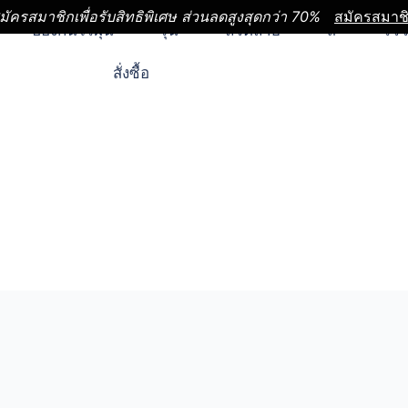
มัครสมาชิกเพื่อรับสิทธิพิเศษ ส่วนลดสูงสุดกว่า 70%
สมัครสมาช
ป้องกันไรฝุ่น
รุ่น
ลวดลาย
สี
รีวิ
สั่งซื้อ